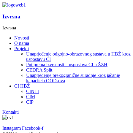
Izvrsna
Izvrsna
Novosti
O nama
Projekti
Unaprjeđenje odgojno-obrazovnog sustava u HBŽ kroz
uspostavu CI
Put prema izvrsnosti – uspostava CI u ŽZH
CEDRA Split
Unaprjeđenje prekogranične suradnje kroz jačanje
kapaciteta OOD-ova
CI HBŽ
CINTI
CIM
CIP
Kontakti
Instagram
Facebook-f