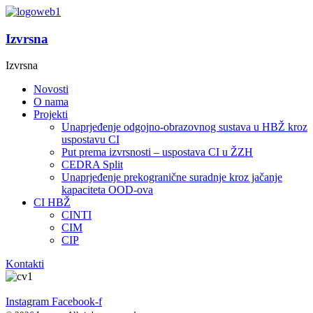
Izvrsna
Izvrsna
Novosti
O nama
Projekti
Unaprjeđenje odgojno-obrazovnog sustava u HBŽ kroz
uspostavu CI
Put prema izvrsnosti – uspostava CI u ŽZH
CEDRA Split
Unaprjeđenje prekogranične suradnje kroz jačanje
kapaciteta OOD-ova
CI HBŽ
CINTI
CIM
CIP
Kontakti
Instagram
Facebook-f