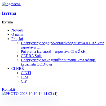
Izvrsna
Izvrsna
Novosti
O nama
Projekti
Unaprjeđenje odgojno-obrazovnog sustava u HBŽ kroz
uspostavu CI
Put prema izvrsnosti – uspostava CI u ŽZH
CEDRA Split
Unaprjeđenje prekogranične suradnje kroz jačanje
kapaciteta OOD-ova
CI HBŽ
CINTI
CIM
CIP
Kontakti