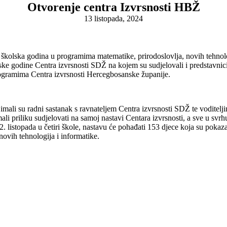
Otvorenje centra Izvrsnosti HBŽ
13 listopada, 2024
 školska godina u programima matematike, prirodoslovlja, novih tehnolo
ke godine Centra izvrsnosti SDŽ na kojem su sudjelovali i predstavnici 
rogramima Centra izvrsnosti Hercegbosanske županije.
imali su radni sastanak s ravnateljem Centra izvrsnosti SDŽ te voditel
ali priliku sudjelovati na samoj nastavi Centara izvrsnosti, a sve u svrh
 listopada u četiri škole, nastavu će pohađati 153 djece koja su pokazal
novih tehnologija i informatike.