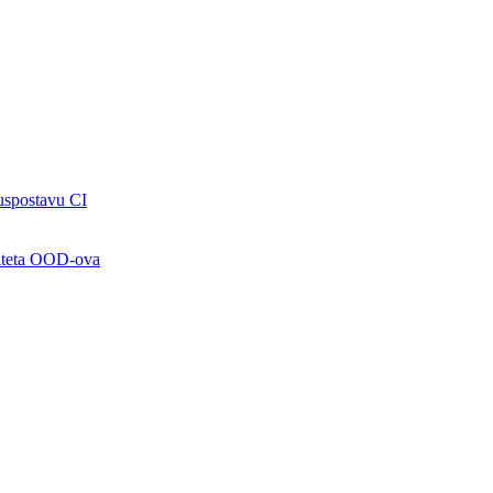
uspostavu CI
citeta OOD-ova