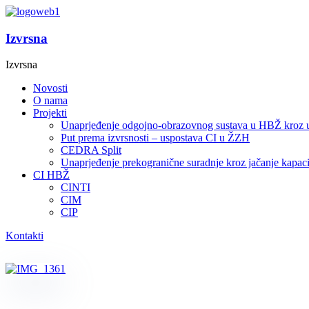
Izvrsna
Izvrsna
Novosti
O nama
Projekti
Unaprjeđenje odgojno-obrazovnog sustava u HBŽ kroz 
Put prema izvrsnosti – uspostava CI u ŽZH
CEDRA Split
Unaprjeđenje prekogranične suradnje kroz jačanje kapa
CI HBŽ
CINTI
CIM
CIP
Kontakti