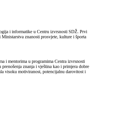
gija i informatike u Centru izvrsnosti SDŽ. Prvi
Ministarstva znanosti prosvjete, kulture i športa
jima i mentorima u programima Centra izvrsnosti
u prenošenja znanja i vještina kao i primjera dobre
a visoku motiviranost, potencijalnu darovitost i