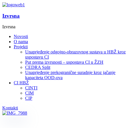
Izvrsna
Izvrsna
Novosti
O nama
Projekti
Unaprjeđenje odgojno-obrazovnog sustava u HBŽ kroz
uspostavu CI
Put prema izvrsnosti – uspostava CI u ŽZH
CEDRA Split
Unaprjeđenje prekogranične suradnje kroz jačanje
kapaciteta OOD-ova
CI HBŽ
CINTI
CIM
CIP
Kontakti